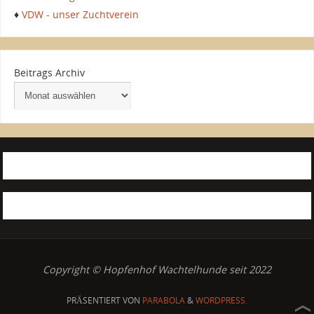
♦
VDW - unser Zuchtverein
Beitrags Archiv
Copyright © Hopfenhof Wachtelhunde seit 2022
PRÄSENTIERT VON
PARABOLA
&
WORDPRESS.