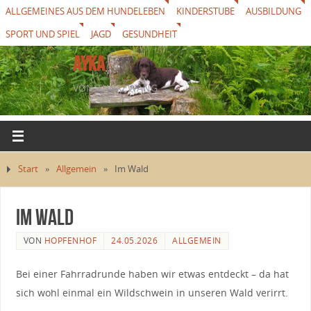
ALLGEMEINES AUS DEM HUNDELEBEN
KINDERSTUBE
AUSBILDUNG
SPORT UND SPIEL
JAGD
GESUNDHEIT
AYKA
VON THUREWANG
Start
»
Allgemein
»
Im Wald
Im Wald
VON
HOPFENHOF
24.05.2026
ALLGEMEIN
Bei einer Fahrradrunde haben wir etwas entdeckt – da hat
sich wohl einmal ein Wildschwein in unseren Wald verirrt.