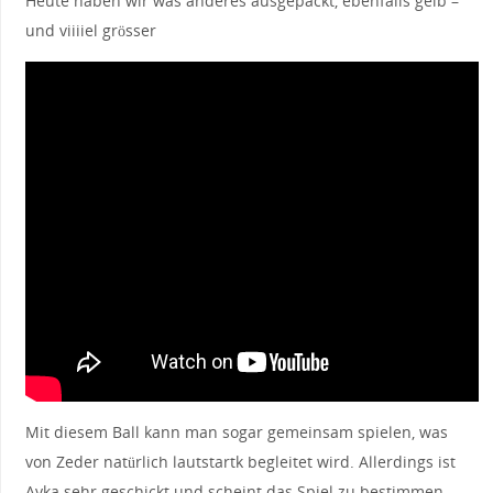
Heute haben wir was anderes ausgepackt, ebenfalls gelb –
und viiiiel grösser
Mit diesem Ball kann man sogar gemeinsam spielen, was
Wenn uns Fahrzeuge , Radfahrer oder Wanderer begegnen
von Zeder natürlich lautstartk begleitet wird. Allerdings ist
nehmen wir alles ganz entspannt, die meiste Zeit läuft Ayka
Ayka sehr geschickt und scheint das Spiel zu bestimmen.