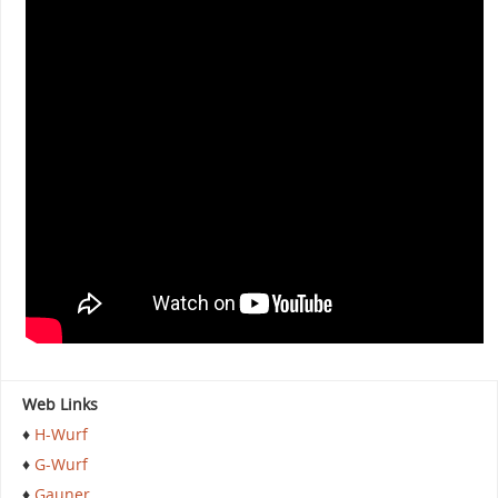
Suchen
Neue Beiträge
Rüdenschau
zurück im Taunus
Familienausflug
am Teich
Im Wald
Web Links
♦
H-Wurf
♦
G-Wurf
♦
Gauner