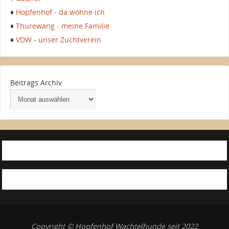
♦
Hopfenhof - da wohne ich
♦
Thurewang - meine Familie
♦
VDW - unser Zuchtverein
Beitrags Archiv
Copyright © Hopfenhof Wachtelhunde seit 2022