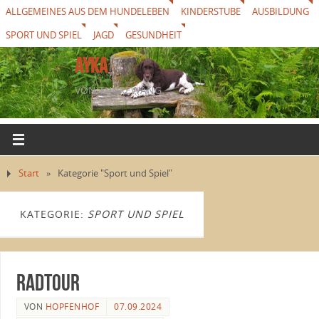
ALLGEMEINES AUS DEM HUNDELEBEN
KINDERSTUBE
AUSBILDUNG
SPORT UND SPIEL
JAGD
GESUNDHEIT
AYKA
VON THUREWANG
Start
»
Kategorie "Sport und Spiel"
KATEGORIE:
SPORT UND SPIEL
Radtour
VON
HOPFENHOF
07.09.2024