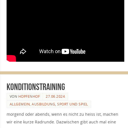
Konditionstraining
VON
HOPFENHOF
27.06.2024
ALLGEMEIN
,
AUSBILDUNG
,
SPORT UND SPIEL
morgend oder abends, wenn es nicht zu heiss ist, machen
wir eine kurze Radrunde. Dazwischen gibt auch mal eine