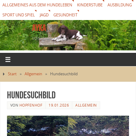
ALLGEMEINES AUS DEM HUNDELEBEN
KINDERSTUBE
AUSBILDUNG
SPORT UND SPIEL
JAGD
GESUNDHEIT
AYKA
VON THUREWANG
Start
»
Allgemein
»
Hundesuchbild
Hundesuchbild
VON
HOPFENHOF
19.01.2026
ALLGEMEIN