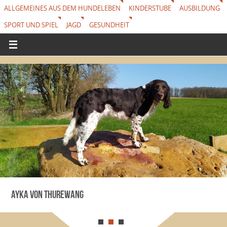
ALLGEMEINES AUS DEM HUNDELEBEN
KINDERSTUBE
AUSBILDUNG
SPORT UND SPIEL
JAGD
GESUNDHEIT
Ayka von Thurewang