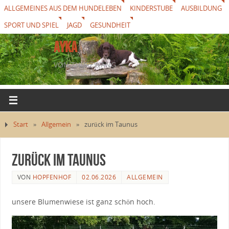
ALLGEMEINES AUS DEM HUNDELEBEN
KINDERSTUBE
AUSBILDUNG
SPORT UND SPIEL
JAGD
GESUNDHEIT
AYKA
VON THUREWANG
Start
»
Allgemein
»
zurück im Taunus
zurück im Taunus
VON
HOPFENHOF
02.06.2026
ALLGEMEIN
unsere Blumenwiese ist ganz schön hoch.