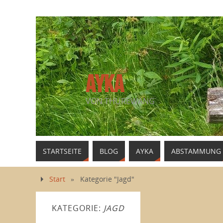
AYKA
VON THUREWANG
STARTSEITE
BLOG
AYKA
ABSTAMMUNG
Start
»
Kategorie "Jagd"
KATEGORIE:
JAGD