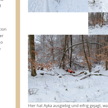
d
tion
er
so
e
Hier hat Ayka ausgiebig und eifrig gejagt, wa