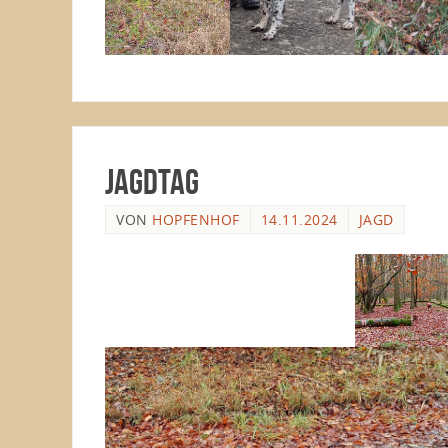
Jagdtag
VON
HOPFENHOF
14.11.2024
JAGD