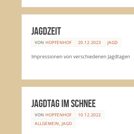
Jagdzeit
VON
HOPFENHOF
20.12.2023
JAGD
Impressionen von verschiedenen Jagdtagen
Jagdtag im Schnee
VON
HOPFENHOF
10.12.2022
ALLGEMEIN
,
JAGD