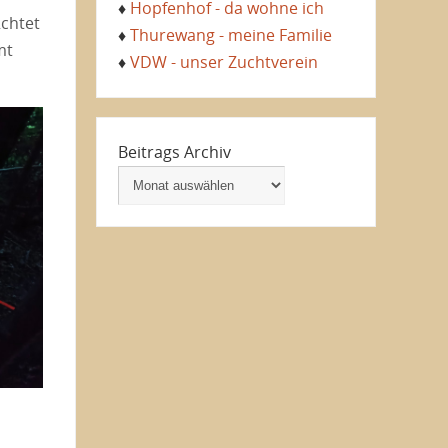
♦
Hopfenhof - da wohne ich
üchtet
♦
Thurewang - meine Familie
mt
♦
VDW - unser Zuchtverein
Beitrags Archiv
,