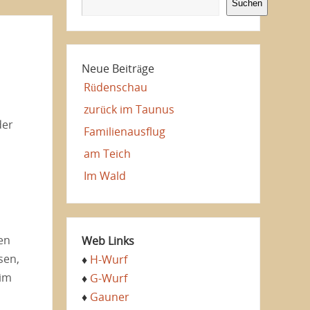
Suchen
Neue Beiträge
Rüdenschau
zurück im Taunus
der
Familienausflug
am Teich
Im Wald
en
Web Links
sen,
♦
H-Wurf
 im
♦
G-Wurf
♦
Gauner