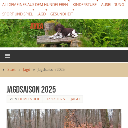
ALLGEMEINES AUS DEM HUNDELEBEN
KINDERSTUBE
AUSBILDUNG
SPORT UND SPIEL
JAGD
GESUNDHEIT
AYKA
VON THUREWANG
Start
»
Jagd
»
Jagdsaison 2025
Jagdsaison 2025
VON
HOPFENHOF
07.12.2025
JAGD