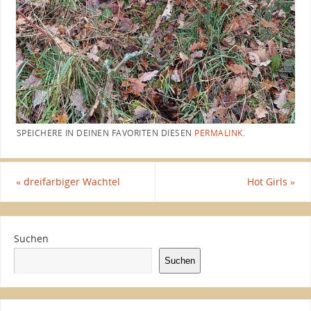
SPEICHERE IN DEINEN FAVORITEN DIESEN
PERMALINK
.
«
dreifarbiger Wachtel
Hot Girls
»
Suchen
Suchen