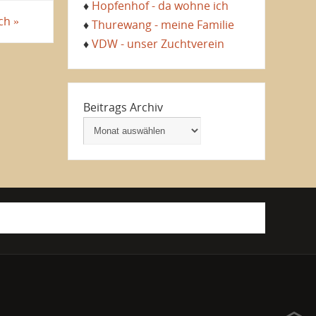
♦
Hopfenhof - da wohne ich
uch
»
♦
Thurewang - meine Familie
♦
VDW - unser Zuchtverein
Beitrags Archiv