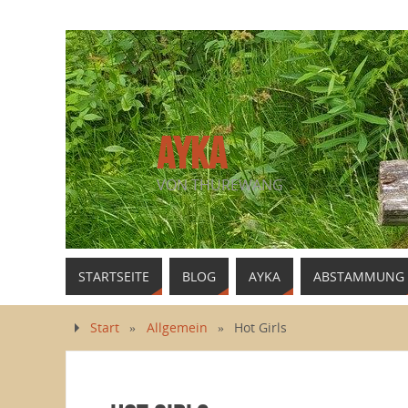
AYKA
VON THUREWANG
STARTSEITE
BLOG
AYKA
ABSTAMMUNG
Start
»
Allgemein
»
Hot Girls