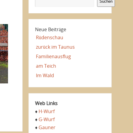
Suchen
Neue Beiträge
Rüdenschau
zurück im Taunus
Familienausflug
am Teich
Im Wald
Web Links
♦
H-Wurf
♦
G-Wurf
♦
Gauner