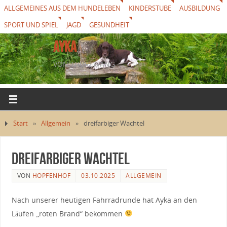
ALLGEMEINES AUS DEM HUNDELEBEN
KINDERSTUBE
AUSBILDUNG
SPORT UND SPIEL
JAGD
GESUNDHEIT
AYKA
VON THUREWANG
Start
»
Allgemein
»
dreifarbiger Wachtel
dreifarbiger Wachtel
VON
HOPFENHOF
03.10.2025
ALLGEMEIN
Nach unserer heutigen Fahrradrunde hat Ayka an den
Läufen „roten Brand“ bekommen