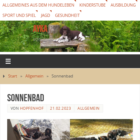
ALLGEMEINES AUS DEM HUNDELEBEN
KINDERSTUBE
AUSBILDUNG
SPORT UND SPIEL
JAGD
GESUNDHEIT
AYKA
VON THUREWANG
Start
»
Allgemein
»
Sonnenbad
Sonnenbad
VON
HOPFENHOF
21.02.2023
ALLGEMEIN