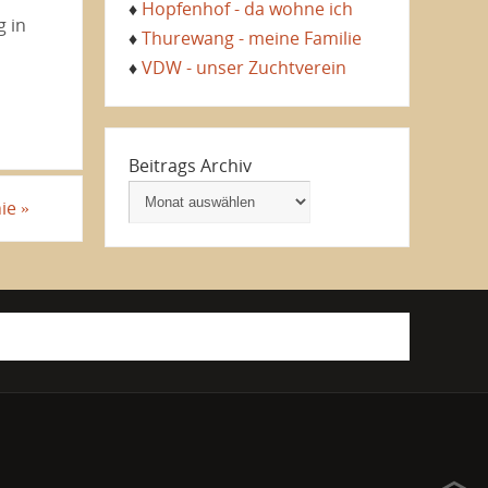
♦
Hopfenhof - da wohne ich
g in
♦
Thurewang - meine Familie
♦
VDW - unser Zuchtverein
Beitrags Archiv
hie
»