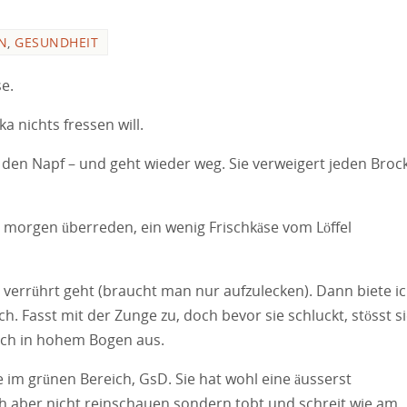
N
,
GESUNDHEIT
e.
a nichts fressen will.
n den Napf – und geht wieder weg. Sie verweigert jeden Broc
e morgen überreden, ein wenig Frischkäse vom Löffel
i verrührt geht (braucht man nur aufzulecken). Dann biete i
h. Fasst mit der Zunge zu, doch bevor sie schluckt, stösst s
sch in hohem Bogen aus.
 im grünen Bereich, GsD. Sie hat wohl eine äusserst
ch aber nicht reinschauen sondern tobt und schreit wie am