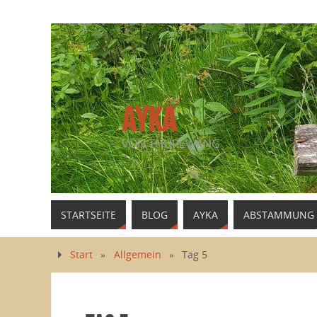
AYKA
VON THUREWANG
STARTSEITE
BLOG
AYKA
ABSTAMMUNG
Start
»
Allgemein
»
Tag 5