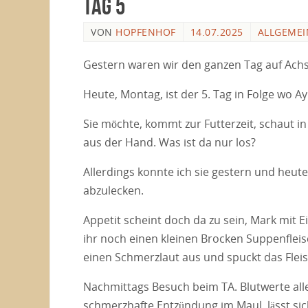
Tag 5
VON
HOPFENHOF
14.07.2025
ALLGEMEI
Gestern waren wir den ganzen Tag auf Achs
Heute, Montag, ist der 5. Tag in Folge wo Ayk
Sie möchte, kommt zur Futterzeit, schaut i
aus der Hand. Was ist da nur los?
Allerdings konnte ich sie gestern und heut
abzulecken.
Appetit scheint doch da zu sein, Mark mit E
ihr noch einen kleinen Brocken Suppenfleisc
einen Schmerzlaut aus und spuckt das Flei
Nachmittags Besuch beim TA. Blutwerte alle
schmerzhafte Entzündung im Maul, lässt si