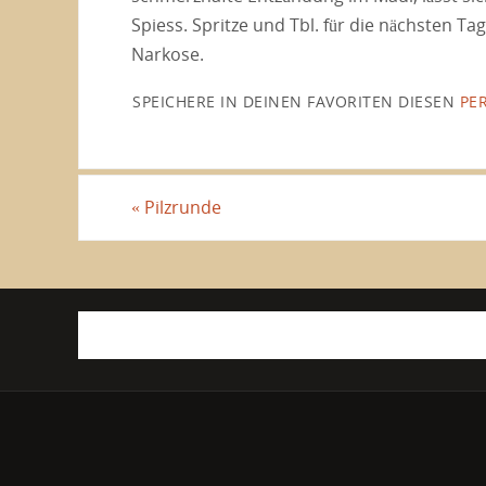
Spiess. Spritze und Tbl. für die nächsten T
Narkose.
SPEICHERE IN DEINEN FAVORITEN DIESEN
PE
«
Pilzrunde