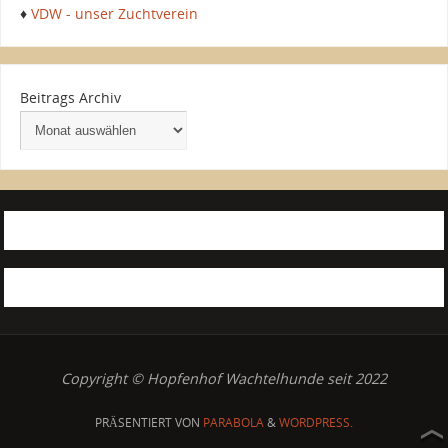
♦
VDW - unser Zuchtverein
Beitrags Archiv
Copyright © Hopfenhof Wachtelhunde seit 2022
PRÄSENTIERT VON
PARABOLA
&
WORDPRESS.