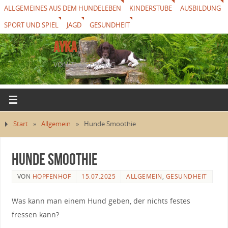
ALLGEMEINES AUS DEM HUNDELEBEN
KINDERSTUBE
AUSBILDUNG
SPORT UND SPIEL
JAGD
GESUNDHEIT
AYKA
VON THUREWANG
Start
»
Allgemein
»
Hunde Smoothie
Hunde Smoothie
VON
HOPFENHOF
15.07.2025
ALLGEMEIN
,
GESUNDHEIT
Was kann man einem Hund geben, der nichts festes
fressen kann?