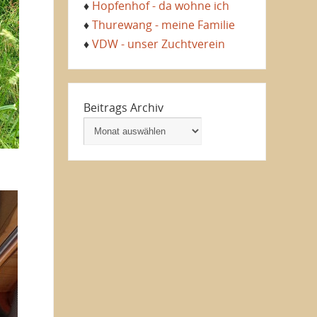
♦
Hopfenhof - da wohne ich
♦
Thurewang - meine Familie
♦
VDW - unser Zuchtverein
Beitrags Archiv