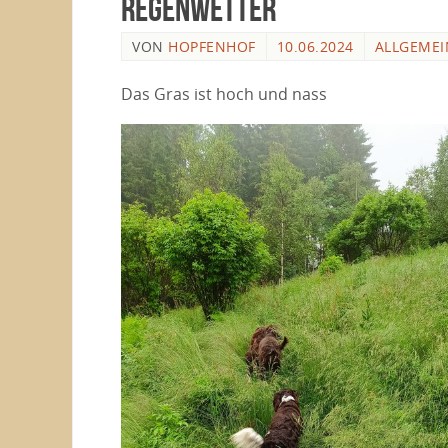
Regenwetter
VON
HOPFENHOF
10.06.2024
ALLGEMEI
Das Gras ist hoch und nass