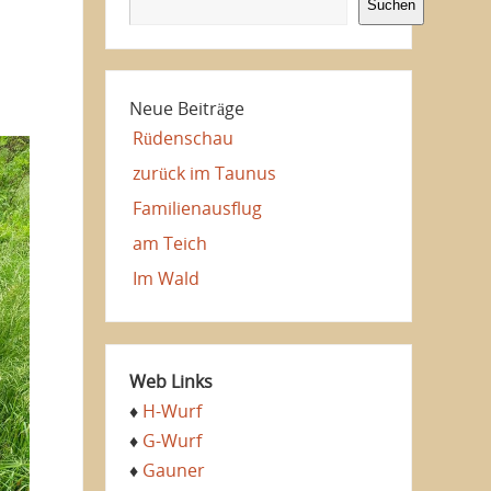
Suchen
Neue Beiträge
Rüdenschau
zurück im Taunus
Familienausflug
am Teich
Im Wald
Web Links
♦
H-Wurf
♦
G-Wurf
♦
Gauner