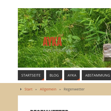
AYKA
VON THUREWANG
STARTSEITE
BLOG
AYKA
ABSTAMMUNG
Start
»
Allgemein
»
Regenwetter