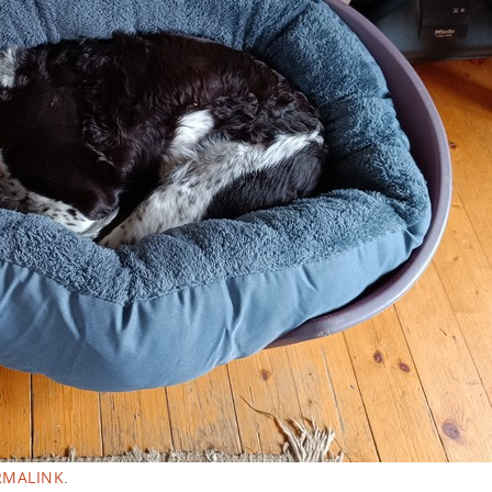
RMALINK
.