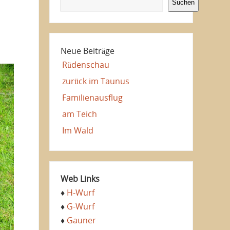
Suchen
Neue Beiträge
Rüdenschau
zurück im Taunus
Familienausflug
am Teich
Im Wald
Web Links
♦
H-Wurf
♦
G-Wurf
♦
Gauner