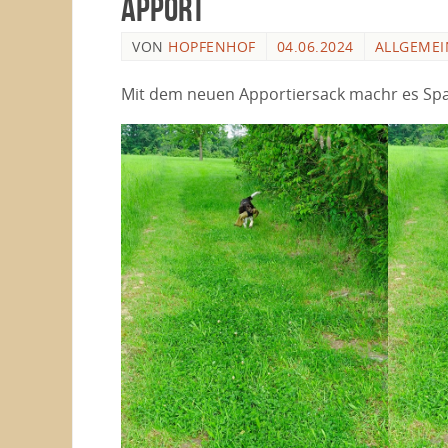
Apport
VON
HOPFENHOF
04.06.2024
ALLGEMEI
Mit dem neuen Apportiersack machr es Spa