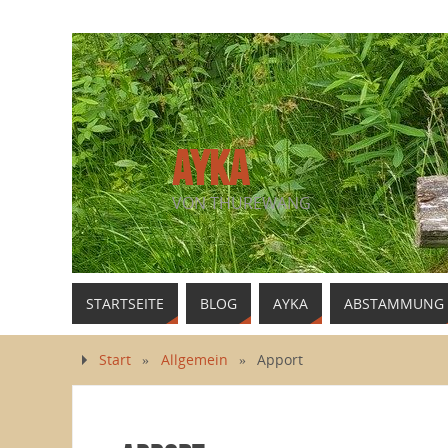
AYKA
VON THUREWANG
STARTSEITE
BLOG
AYKA
ABSTAMMUNG
Start
»
Allgemein
»
Apport