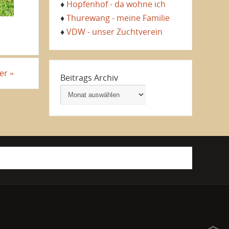
♦
Hopfenhof - da wohne ich
♦
Thurewang - meine Familie
♦
VDW - unser Zuchtverein
ter
»
Beitrags Archiv