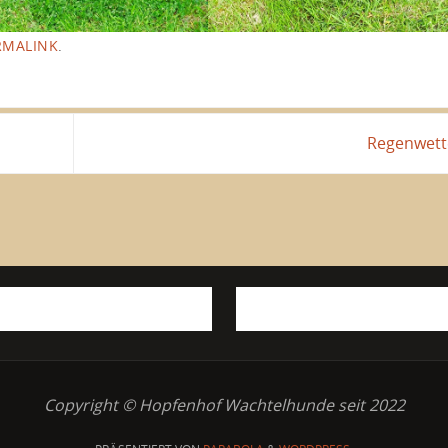
RMALINK
.
Regenwet
Copyright © Hopfenhof Wachtelhunde seit 2022