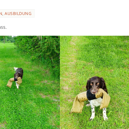
N
,
AUSBILDUNG
ss.