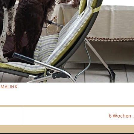
RMALINK
.
6 Wochen . 