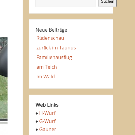
Suchen
Neue Beiträge
Rüdenschau
zurück im Taunus
Familienausflug
am Teich
Im Wald
Web Links
♦
H-Wurf
♦
G-Wurf
♦
Gauner