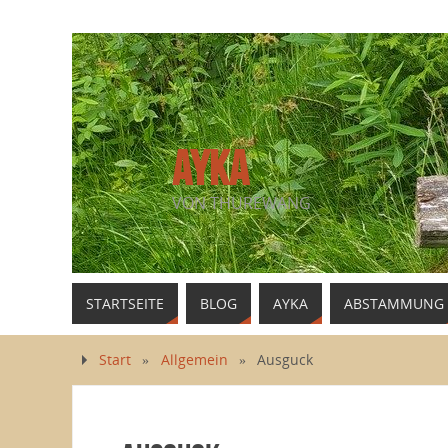
AYKA
VON THUREWANG
STARTSEITE
BLOG
AYKA
ABSTAMMUNG
Start
»
Allgemein
»
Ausguck