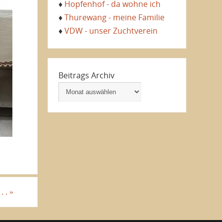
♦
Hopfenhof - da wohne ich
♦
Thurewang - meine Familie
♦
VDW - unser Zuchtverein
Beitrags Archiv
. .
»