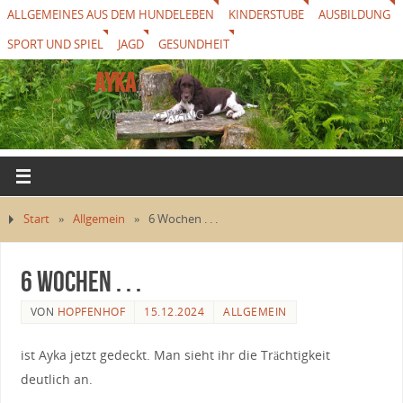
ALLGEMEINES AUS DEM HUNDELEBEN
KINDERSTUBE
AUSBILDUNG
SPORT UND SPIEL
JAGD
GESUNDHEIT
AYKA
VON THUREWANG
Start
»
Allgemein
»
6 Wochen . . .
6 Wochen . . .
VON
HOPFENHOF
15.12.2024
ALLGEMEIN
ist Ayka jetzt gedeckt. Man sieht ihr die Trächtigkeit
deutlich an.