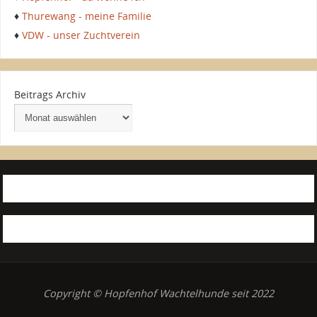
♦
Thurewang - meine Familie
♦
VDW - unser Zuchtverein
Beitrags Archiv
Copyright © Hopfenhof Wachtelhunde seit 2022