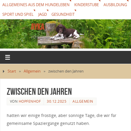
ALLGEMEINES AUS DEM HUNDELEBEN
KINDERSTUBE
AUSBILDUNG
SPORT UND SPIEL
JAGD
GESUNDHEIT
AYKA
VON THUREWANG
Start
»
Allgemein
»
zwischen den Jahren
zwischen den Jahren
VON
HOPFENHOF
30.12.2025
ALLGEMEIN
hatten wir einige frostige, aber sonnige Tage, die wir für
gemeinsame Spaziergänge genutzt haben.