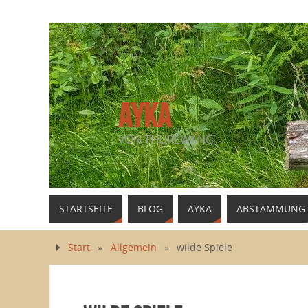
AYKA
VON THUREWANG
STARTSEITE
BLOG
AYKA
ABSTAMMUNG
Start
»
Allgemein
»
wilde Spiele