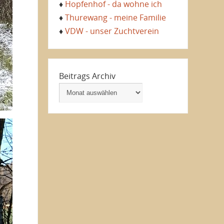
♦
Hopfenhof - da wohne ich
♦
Thurewang - meine Familie
♦
VDW - unser Zuchtverein
Beitrags Archiv