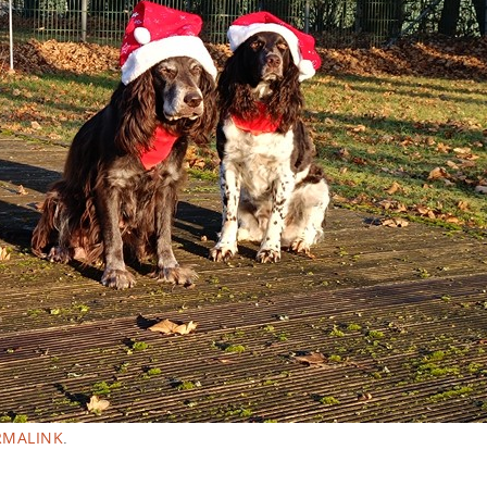
RMALINK
.