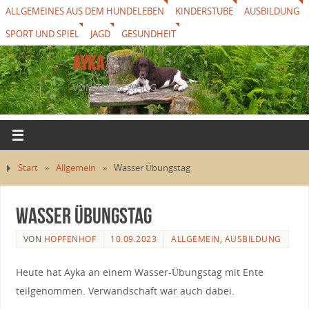
ALLGEMEINES AUS DEM HUNDELEBEN
KINDERSTUBE
AUSBILDUNG
SPORT UND SPIEL
JAGD
GESUNDHEIT
AYKA
VON THUREWANG
Start
»
Allgemein
»
Wasser Übungstag
Wasser Übungstag
VON
HOPFENHOF
10.09.2023
ALLGEMEIN
,
AUSBILDUNG
Heute hat Ayka an einem Wasser-Übungstag mit Ente
teilgenommen. Verwandschaft war auch dabei.