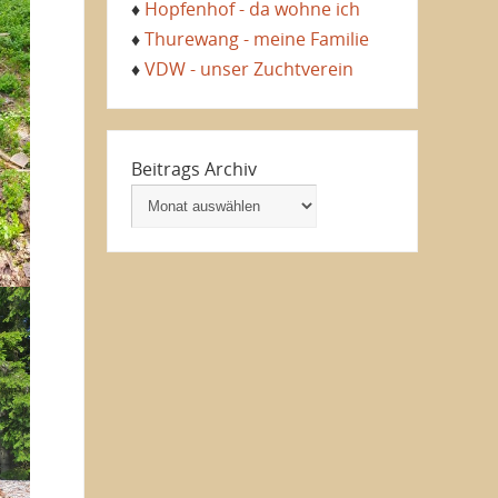
♦
Hopfenhof - da wohne ich
♦
Thurewang - meine Familie
♦
VDW - unser Zuchtverein
Beitrags Archiv