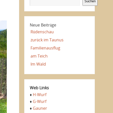
Suchen
Neue Beiträge
Rüdenschau
zurück im Taunus
Familienausflug
am Teich
Im Wald
Web Links
♦
H-Wurf
♦
G-Wurf
♦
Gauner