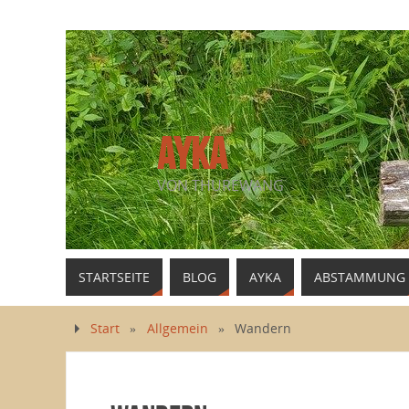
AYKA
VON THUREWANG
STARTSEITE
BLOG
AYKA
ABSTAMMUNG
Start
»
Allgemein
»
Wandern