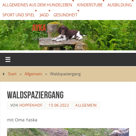
ALLGEMEINES AUS DEM HUNDELEBEN
KINDERSTUBE
AUSBILDUNG
SPORT UND SPIEL
JAGD
GESUNDHEIT
AYKA
VON THUREWANG
Start
»
Allgemein
»
Waldspaziergang
Waldspaziergang
VON
HOPFENHOF
15.06.2022
ALLGEMEIN
mit Oma Yaska