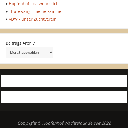
♦
Hopfenhof - da wohne ich
♦
Thurewang - meine Familie
♦
VDW - unser Zuchtverein
Beitrags Archiv
Copyright © Hopfenhof Wachtelhunde seit 2022