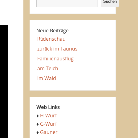
Suchen
Neue Beiträge
Rüdenschau
zurück im Taunus
Familienausflug
am Teich
Im Wald
Web Links
♦
H-Wurf
♦
G-Wurf
♦
Gauner