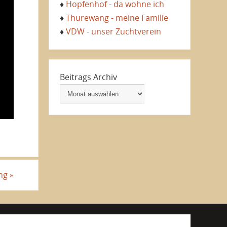
♦
Hopfenhof - da wohne ich
♦
Thurewang - meine Familie
♦
VDW - unser Zuchtverein
Beitrags Archiv
ang
»