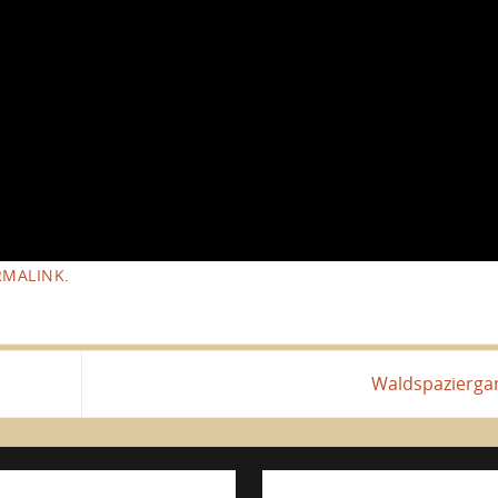
RMALINK
.
Waldspazierg