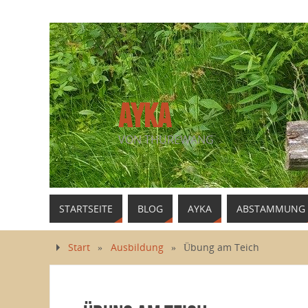
AYKA
VON THUREWANG
STARTSEITE
BLOG
AYKA
ABSTAMMUNG
Start
»
Ausbildung
»
Übung am Teich