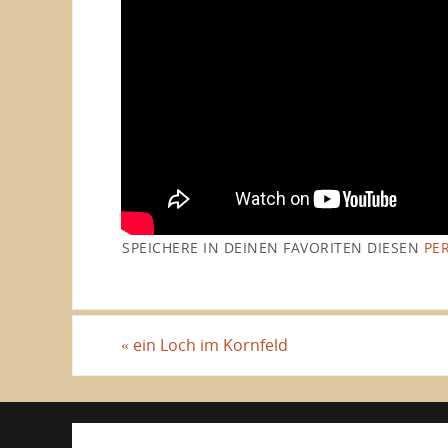
SPEICHERE IN DEINEN FAVORITEN DIESEN
PE
«
ein Loch im Kornfeld