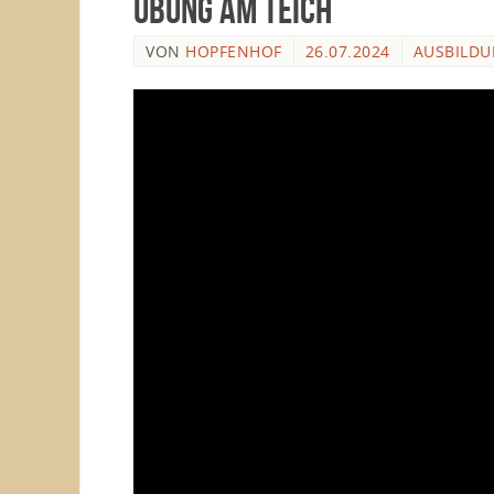
Übung am Teich
VON
HOPFENHOF
26.07.2024
AUSBILD