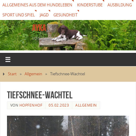
ALLGEMEINES AUS DEM HUNDELEBEN
KINDERSTUBE
AUSBILDUNG
SPORT UND SPIEL
JAGD
GESUNDHEIT
AYKA
VON THUREWANG
Start
»
Allgemein
»
Tiefschnee-Wachtel
Tiefschnee-Wachtel
VON
HOPFENHOF
05.02.2023
ALLGEMEIN