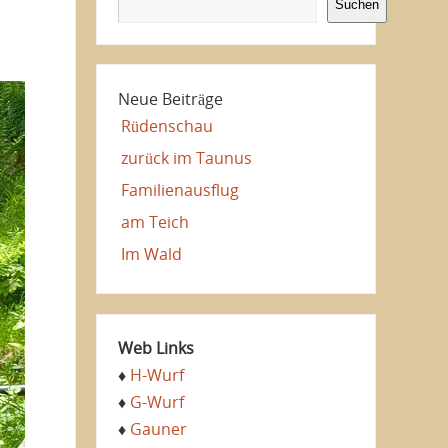
Suchen
Neue Beiträge
Rüdenschau
zurück im Taunus
Familienausflug
am Teich
Im Wald
Web Links
♦
H-Wurf
♦
G-Wurf
♦
Gauner