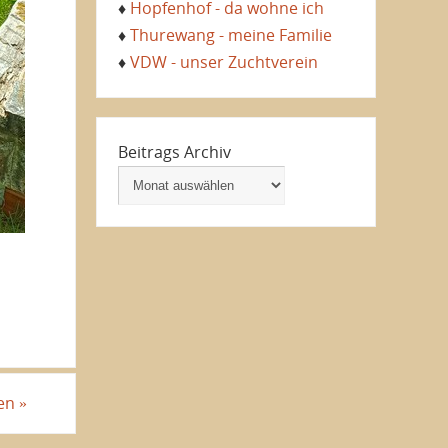
♦
Hopfenhof - da wohne ich
♦
Thurewang - meine Familie
♦
VDW - unser Zuchtverein
Beitrags Archiv
fen
»