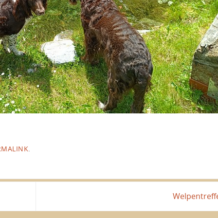
RMALINK
.
Welpentref