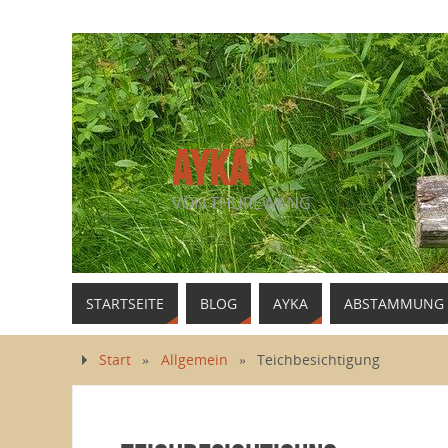
AYKA
VON THUREWANG
STARTSEITE
BLOG
AYKA
ABSTAMMUNG
Start
»
Allgemein
»
Teichbesichtigung