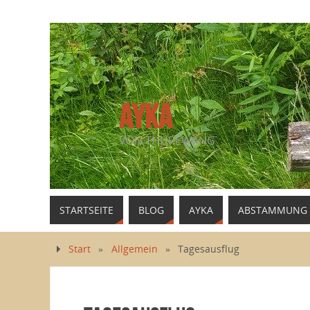
AYKA
VON THUREWANG
STARTSEITE
BLOG
AYKA
ABSTAMMUNG
Start
»
Allgemein
»
Tagesausflug