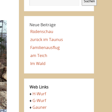
Suchen
Neue Beiträge
Rüdenschau
zurück im Taunus
Familienausflug
am Teich
Im Wald
Web Links
♦
H-Wurf
♦
G-Wurf
♦
Gauner