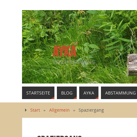
AYKA
VON THUREWANG
STARTSEITE
BLOG
AYKA
ABSTAMMUNG
Start
»
Allgemein
»
Spaziergang