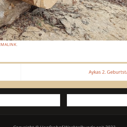
RMALINK
.
Aykas 2. Geburts