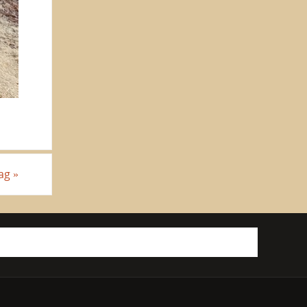
tag
»