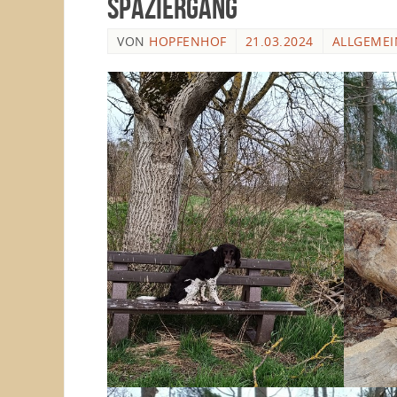
Spaziergang
VON
HOPFENHOF
21.03.2024
ALLGEMEI