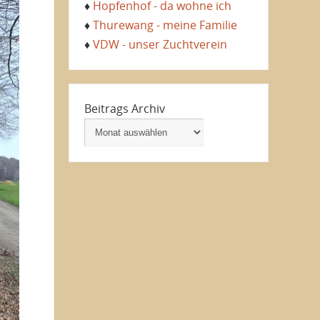
♦
Hopfenhof - da wohne ich
♦
Thurewang - meine Familie
♦
VDW - unser Zuchtverein
Beitrags Archiv