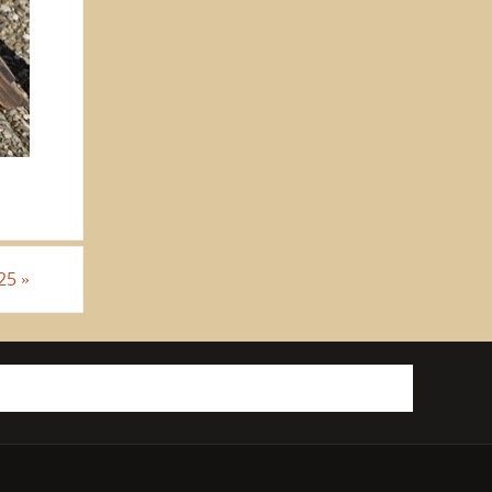
025
»