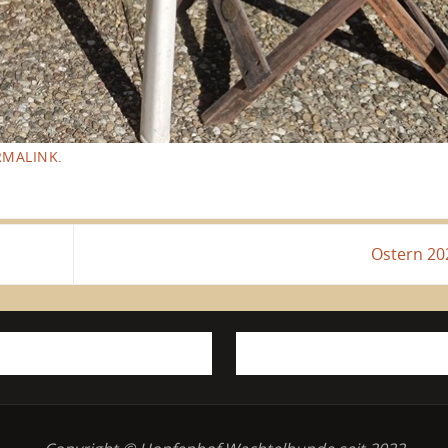
RMALINK
.
Ostern 2