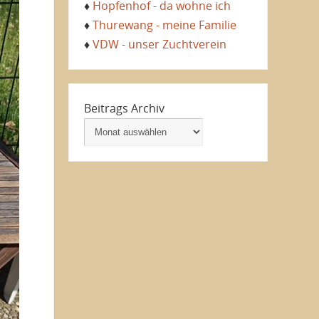
♦
Hopfenhof - da wohne ich
♦
Thurewang - meine Familie
♦
VDW - unser Zuchtverein
Beitrags Archiv