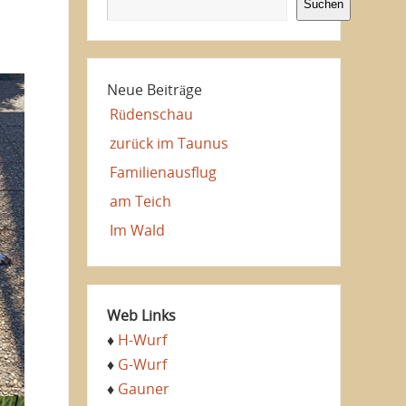
Suchen
Neue Beiträge
Rüdenschau
zurück im Taunus
Familienausflug
am Teich
Im Wald
Web Links
♦
H-Wurf
♦
G-Wurf
♦
Gauner