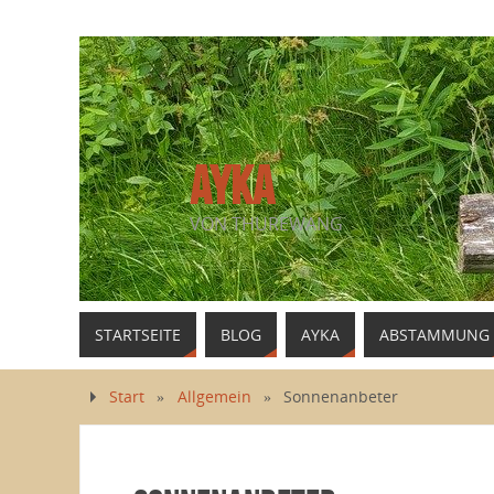
AYKA
VON THUREWANG
STARTSEITE
BLOG
AYKA
ABSTAMMUNG
Start
»
Allgemein
»
Sonnenanbeter