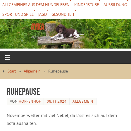
ALLGEMEINES AUS DEM HUNDELEBEN
KINDERSTUBE
AUSBILDUNG
SPORT UND SPIEL
JAGD
GESUNDHEIT
AYKA
VON THUREWANG
Start
»
Allgemein
»
Ruhepause
Ruhepause
VON
HOPFENHOF
08.11.2024
ALLGEMEIN
Novemberwetter mit viel Nebel, da lässt es sich auf dem
Sofa aushalten.