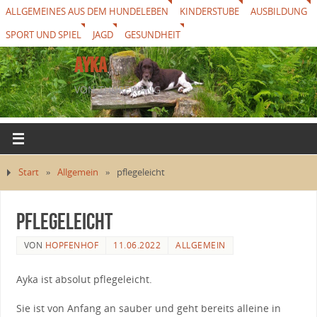
ALLGEMEINES AUS DEM HUNDELEBEN
KINDERSTUBE
AUSBILDUNG
SPORT UND SPIEL
JAGD
GESUNDHEIT
AYKA
VON THUREWANG
Start
»
Allgemein
»
pflegeleicht
pflegeleicht
VON
HOPFENHOF
11.06.2022
ALLGEMEIN
Ayka ist absolut pflegeleicht.
Sie ist von Anfang an sauber und geht bereits alleine in