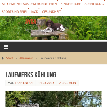
ALLGEMEINES AUS DEM HUNDELEBEN
KINDERSTUBE
AUSBILDUNG
SPORT UND SPIEL
JAGD
GESUNDHEIT
AYKA
VON THUREWANG
Start
»
Allgemein
»
Laufwerks Kühlung
Laufwerks Kühlung
VON
HOPFENHOF
14.05.2025
ALLGEMEIN