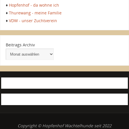
♦
Hopfenhof - da wohne ich
♦
Thurewang - meine Familie
♦
VDW - unser Zuchtverein
Beitrags Archiv
Copyright © Hopfenhof Wachtelhunde seit 2022