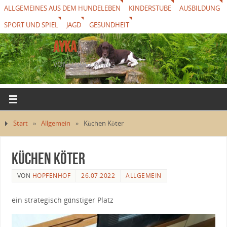
ALLGEMEINES AUS DEM HUNDELEBEN
KINDERSTUBE
AUSBILDUNG
SPORT UND SPIEL
JAGD
GESUNDHEIT
AYKA
VON THUREWANG
Start
»
Allgemein
»
Küchen Köter
Küchen Köter
VON
HOPFENHOF
26.07.2022
ALLGEMEIN
ein strategisch günstiger Platz