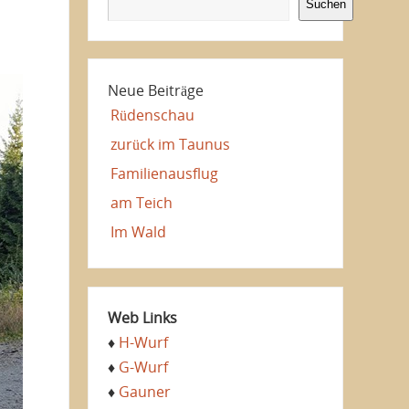
Suchen
Neue Beiträge
Rüdenschau
zurück im Taunus
Familienausflug
am Teich
Im Wald
Web Links
♦
H-Wurf
♦
G-Wurf
♦
Gauner