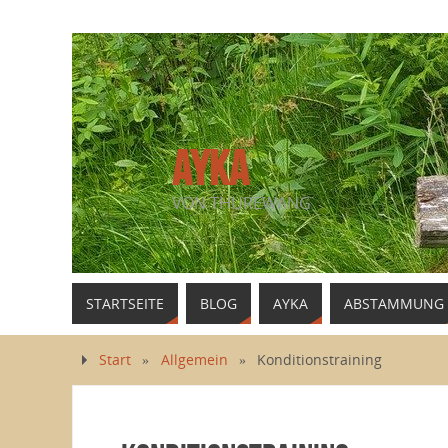
AYKA
VON THUREWANG
STARTSEITE
BLOG
AYKA
ABSTAMMUNG
Start
»
Allgemein
»
Konditionstraining