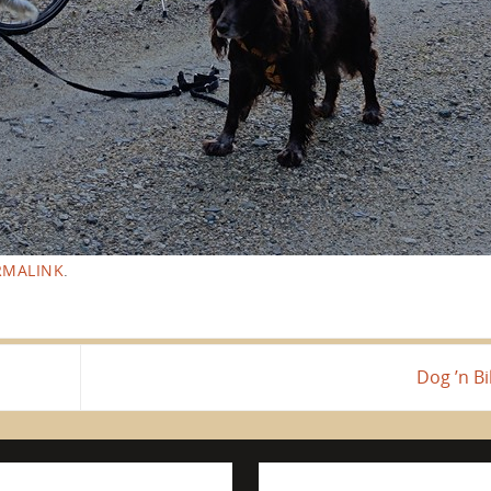
RMALINK
.
Dog ’n B