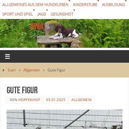
ALLGEMEINES AUS DEM HUNDELEBEN
KINDERSTUBE
AUSBILDUNG
SPORT UND SPIEL
JAGD
GESUNDHEIT
AYKA
VON THUREWANG
Start
»
Allgemein
»
Gute Figur
Gute Figur
VON
HOPFENHOF
05.01.2025
ALLGEMEIN