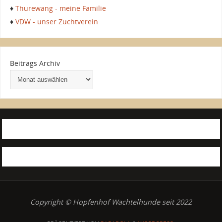
♦
Thurewang - meine Familie
♦
VDW - unser Zuchtverein
Beitrags Archiv
Copyright © Hopfenhof Wachtelhunde seit 2022