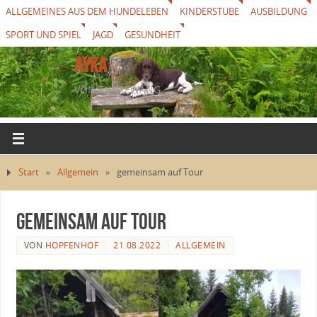
ALLGEMEINES AUS DEM HUNDELEBEN
KINDERSTUBE
AUSBILDUNG
SPORT UND SPIEL
JAGD
GESUNDHEIT
AYKA
VON THUREWANG
Start
»
Allgemein
»
gemeinsam auf Tour
gemeinsam auf Tour
VON
HOPFENHOF
21.08.2022
ALLGEMEIN