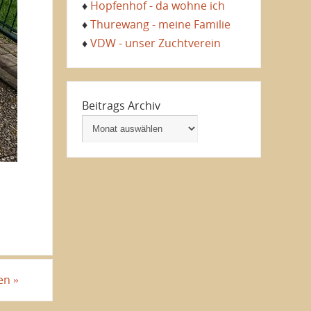
♦
Hopfenhof - da wohne ich
♦
Thurewang - meine Familie
♦
VDW - unser Zuchtverein
Beitrags Archiv
sen
»