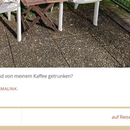
nd von meinem Kaffee getrunken?
RMALINK
.
auf Rei