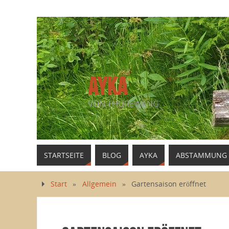
AYKA
VON THUREWANG
STARTSEITE
BLOG
AYKA
ABSTAMMUNG
Start
»
Allgemein
»
Gartensaison eröffnet