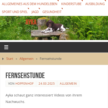
ALLGEMEINES AUS DEM HUNDELEBEN
KINDERSTUBE
AUSBILDUNG
SPORT UND SPIEL
JAGD
GESUNDHEIT
AYKA
VON THUREWANG
Start
»
Allgemein
»
Fernsehstunde
Fernsehstunde
VON
HOPFENHOF
24.03.2025
ALLGEMEIN
Ayka schaut ganz interessiert Videos von ihrem
Nachwuchs.