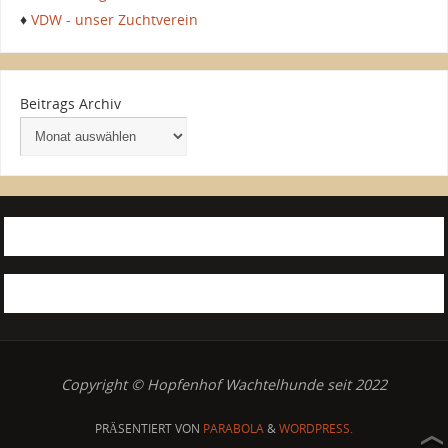
♦
VDW - unser Zuchtverein
Beitrags Archiv
Copyright © Hopfenhof Wachtelhunde seit 2022
PRÄSENTIERT VON
PARABOLA
&
WORDPRESS.