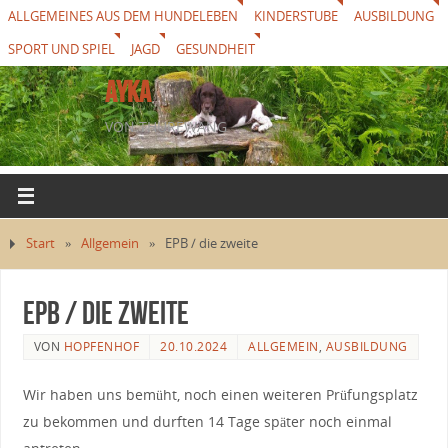
ALLGEMEINES AUS DEM HUNDELEBEN
KINDERSTUBE
AUSBILDUNG
SPORT UND SPIEL
JAGD
GESUNDHEIT
AYKA
VON THUREWANG
Start
»
Allgemein
»
EPB / die zweite
EPB / die zweite
VON
HOPFENHOF
20.10.2024
ALLGEMEIN
,
AUSBILDUNG
Wir haben uns bemüht, noch einen weiteren Prüfungsplatz
zu bekommen und durften 14 Tage später noch einmal