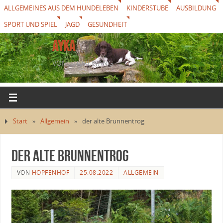
ALLGEMEINES AUS DEM HUNDELEBEN
KINDERSTUBE
AUSBILDUNG
SPORT UND SPIEL
JAGD
GESUNDHEIT
AYKA
VON THUREWANG
Start
»
Allgemein
»
der alte Brunnentrog
der alte Brunnentrog
VON
HOPFENHOF
25.08.2022
ALLGEMEIN