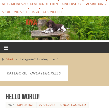
ALLGEMEINES AUS DEM HUNDELEBEN
KINDERSTUBE
AUSBILDUNG
SPORT UND SPIEL
JAGD
GESUNDHEIT
AYKA
VON THUREWANG
Start
»
Kategorie "Uncategorized"
KATEGORIE:
UNCATEGORIZED
Hello world!
VON
HOPFENHOF
07.04.2022
UNCATEGORIZED