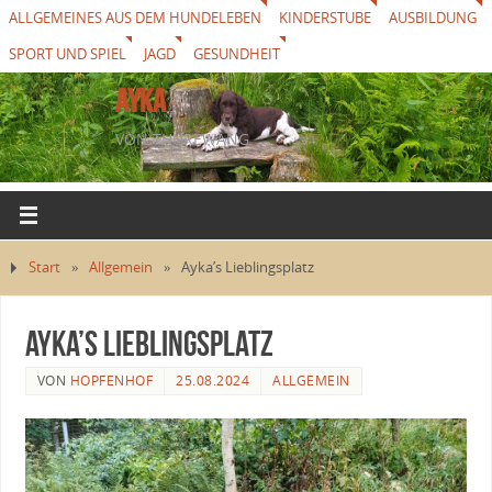
ALLGEMEINES AUS DEM HUNDELEBEN
KINDERSTUBE
AUSBILDUNG
SPORT UND SPIEL
JAGD
GESUNDHEIT
AYKA
VON THUREWANG
Start
»
Allgemein
»
Ayka’s Lieblingsplatz
Ayka’s Lieblingsplatz
VON
HOPFENHOF
25.08.2024
ALLGEMEIN