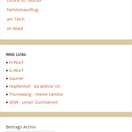
zurück im Taunus
Familienausflug
am Teich
Im Wald
Web Links
♦
H-Wurf
♦
G-Wurf
♦
Gauner
♦
Hopfenhof - da wohne ich
♦
Thurewang - meine Familie
♦
VDW - unser Zuchtverein
Beitrags Archiv