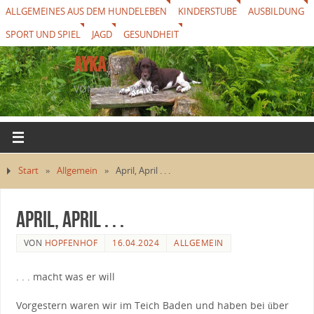
ALLGEMEINES AUS DEM HUNDELEBEN
KINDERSTUBE
AUSBILDUNG
SPORT UND SPIEL
JAGD
GESUNDHEIT
AYKA
VON THUREWANG
Start
»
Allgemein
»
April, April . . .
April, April . . .
VON
HOPFENHOF
16.04.2024
ALLGEMEIN
. . . macht was er will
Vorgestern waren wir im Teich Baden und haben bei über