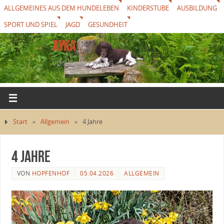
ALLGEMEINES AUS DEM HUNDELEBEN
KINDERSTUBE
AUSBILDUNG
SPORT UND SPIEL
JAGD
GESUNDHEIT
AYKA
VON THUREWANG
Start
»
Allgemein
»
4 Jahre
4 Jahre
VON
HOPFENHOF
05.04.2026
ALLGEMEIN